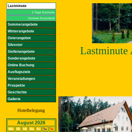
Lastminute
2 Tage Kurzreise
Sommer Kurzurlaub
Sommerangebote
Winterangebote
Osterangebot
Silvester
Lastminute
Stellenangebote
Sonderangebote
Online Buchung
Ausflugsziele
Veranstaltungen
Prospekte
Geschichte
Gallerie
Hotelbelegung
August 2026
Mo
Di
Mi
Do
Fr
Sa
So