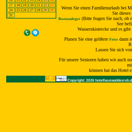
10
11
12
13
14
15
16
17
18
19
20
21
22
23
Wenn Sie einen Familienurlaub bei M
24
25
26
27
28
29
30
Sie dieses
31
(Bitte fragen Sie nach, ob 
Bootsanleger
See befi
Wasserskistrecke und es gibt
Planen Sie eine größere
dann is
Feier
R
Lassen Sie sich vo
Für unsere Senioren haben wir auch no
mi
können hat das Hotel e
Copyright: 2026 hotelhauswaldesruh.d