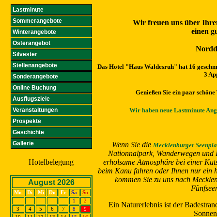
Lastminute
Sommerangebote
Wir freuen uns über Ihr
einen g
Winterangebote
Osterangebot
Nordd
Silvester
Stellenangebote
Das Hotel "Haus Waldesruh" hat 16 geschm
3 Ap
Sonderangebote
Online Buchung
Genießen Sie ein paar schöne 
Ausflugsziele
Veranstaltungen
Wir haben neue Lastminute Angeb
Prospekte
Geschichte
Gallerie
Wenn Sie die
Mecklenburger Seenpla
Nationnalpark, Wanderwegen und 
Hotelbelegung
erholsame Atmosphäre bei einer Kuts
beim Kanu fahren oder Ihnen nur ein h
kommen Sie zu uns nach Meckle
August 2026
Fünfsee
Mo
Di
Mi
Do
Fr
Sa
So
1
2
Ein Naturerlebnis ist der Badestra
3
4
5
6
7
8
9
Sonnen